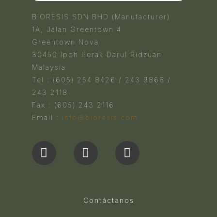
BIORESIS SDN BHD (Manufacturer)
1A, Jalan Greentown 4
Greentown Nova
30450 Ipoh Perak Darul Ridzuan
Malaysia
Tel : (605) 254 8426 / 243 9868 /
243 2118
Fax : (605) 243 2116
Email :
info@bioresis.com
Contáctanos