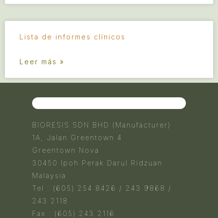
Lista de informes clínicos
Leer más »
BIORESIS SDN BHD (Manufacturer)
1A, Jalan Greentown 4
Greentown Nova
30450 Ipoh Perak Darul Ridzuan
Malaysia
Tel : (605) 254 8426 / 243 9868 /
243 2118
Fax : (605) 243 2116