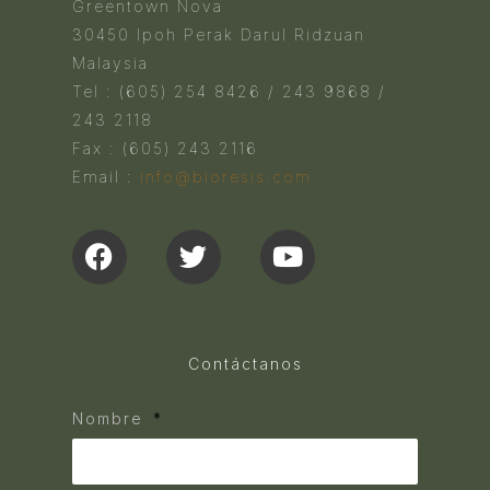
Greentown Nova
30450 Ipoh Perak Darul Ridzuan
Malaysia
Tel : (605) 254 8426 / 243 9868 /
243 2118
Fax : (605) 243 2116
Email :
info@bioresis.com
Contáctanos
Nombre