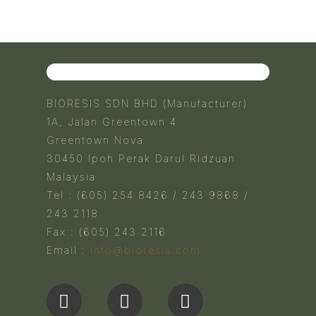
BIORESIS SDN BHD (Manufacturer)
1A, Jalan Greentown 4
Greentown Nova
30450 Ipoh Perak Darul Ridzuan
Malaysia
Tel : (605) 254 8426 / 243 9868 /
243 2118
Fax : (605) 243 2116
Email :
info@bioresis.com