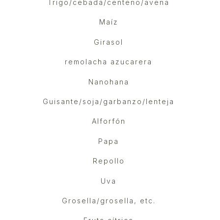
Trigo/cebada/centeno/avena
Maíz
Girasol
remolacha azucarera
Nanohana
Guisante/soja/garbanzo/lenteja
Alforfón
Papa
Repollo
Uva
Grosella/grosella, etc.