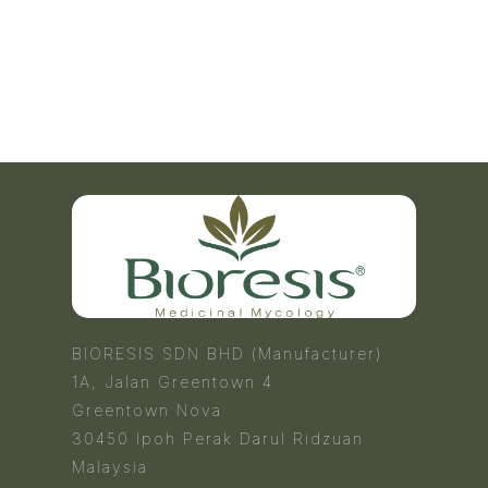
BIORESIS SDN BHD (Manufacturer)
1A, Jalan Greentown 4
Greentown Nova
30450 Ipoh Perak Darul Ridzuan
Malaysia