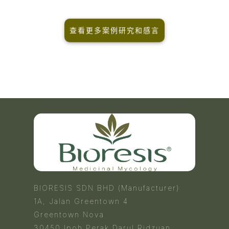
查看更多案例研究和感言
BIORESIS SDN BHD (Manufacturer)
1A, Jalan Greentown 4
Greentown Nova
30450 Ipoh Perak Darul Ridzuan